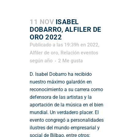
11 NOV
ISABEL
DOBARRO, ALFILER DE
ORO 2022
Publicado a las 19:39h
en
2022
,
Alfiler de oro
,
Relación eventos
según año
2
Me gusta
D. Isabel Dobarro ha recibido
nuestro máximo galardón en
reconocimiento a su carrera como
defensora de las artistas y la
aportación de la música en el bien
mundial. Un verdadero placer. El
evento congregó a personalidades
ilustres del mundo empresarial y
social de Bilbao, entre otros: