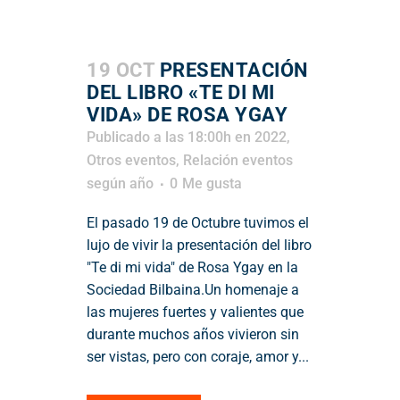
19 OCT
PRESENTACIÓN
DEL LIBRO «TE DI MI
VIDA» DE ROSA YGAY
Publicado a las 18:00h
en
2022
,
Otros eventos
,
Relación eventos
según año
0
Me gusta
El pasado 19 de Octubre tuvimos el
lujo de vivir la presentación del libro
"Te di mi vida" de Rosa Ygay en la
Sociedad Bilbaina.Un homenaje a
las mujeres fuertes y valientes que
durante muchos años vivieron sin
ser vistas, pero con coraje, amor y...