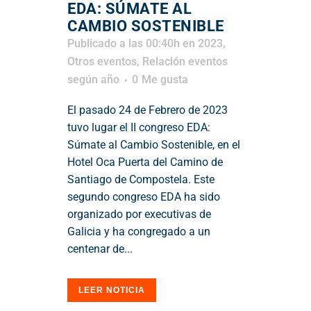
EDA: SÚMATE AL
CAMBIO SOSTENIBLE
Publicado a las 00:40h
en
2023
,
Otros eventos
,
Relación eventos
según año
0
Me gusta
El pasado 24 de Febrero de 2023
tuvo lugar el II congreso EDA:
Súmate al Cambio Sostenible, en el
Hotel Oca Puerta del Camino de
Santiago de Compostela. Este
segundo congreso EDA ha sido
organizado por executivas de
Galicia y ha congregado a un
centenar de...
LEER NOTICIA