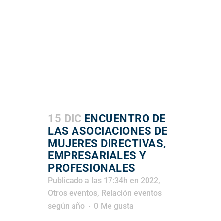
15 DIC
ENCUENTRO DE
LAS ASOCIACIONES DE
MUJERES DIRECTIVAS,
EMPRESARIALES Y
PROFESIONALES
Publicado a las 17:34h
en
2022
,
Otros eventos
,
Relación eventos
según año
0
Me gusta