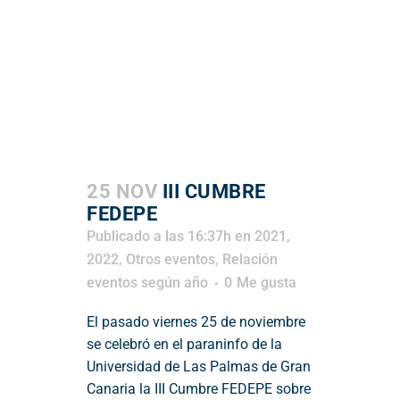
25 NOV
III CUMBRE
FEDEPE
Publicado a las 16:37h
en
2021
,
2022
,
Otros eventos
,
Relación
eventos según año
0
Me gusta
El pasado viernes 25 de noviembre
se celebró en el paraninfo de la
Universidad de Las Palmas de Gran
Canaria la III Cumbre FEDEPE sobre