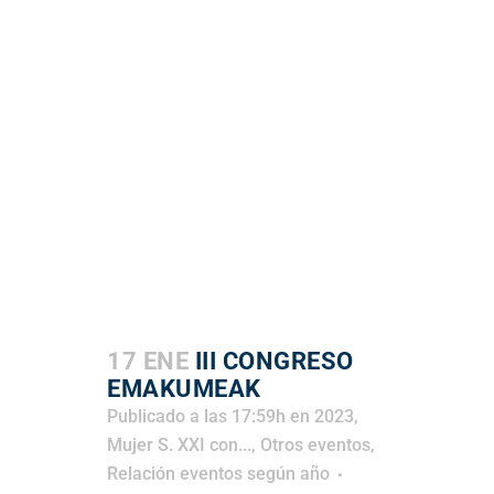
17 ENE
III CONGRESO
EMAKUMEAK
Publicado a las 17:59h
en
2023
,
Mujer S. XXI con...
,
Otros eventos
,
Relación eventos según año