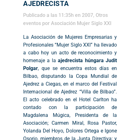
AJEDRECISTA
Publicado a las 11:35h
en
2007
,
Otros
eventos
por
Asociación Mujer Siglo XXI
La Asociación de Mujeres Empresarias y
Profesionales “Mujer Siglo XXI” ha llevado
a cabo hoy un acto de reconocimiento y
homenaje a la
ajedrecista húngara Judit
Polgar
, que se encuentra estos días en
Bilbao, disputando la Copa Mundial de
Ajedrez a Ciegas, en el marco del Festival
Internacional de Ajedrez “Villa de Bilbao”.
El acto celebrado en el Hotel Carlton ha
contado con la participación de
Magdalena Múgica, Presidenta de la
Asociación; Carmen Miral, Rosa Pastor,
Yolanda Del Hoyo, Dolores Ortega e Igone
Osorio, miembros de la Junta Directiva; y