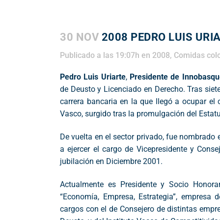
30 NOV
2008 PEDRO LUIS URI
Publicado a las 19:07h
en
2008
,
Comidas col
Pedro Luis Uriarte
,
Presidente de Innobasqu
de Deusto y Licenciado en Derecho. Tras siet
carrera bancaria en la que llegó a ocupar e
Vasco, surgido tras la promulgación del Estat
De vuelta en el sector privado, fue nombrado
a ejercer el cargo de Vicepresidente y Con
jubilación en Diciembre 2001.
Actualmente es Presidente y Socio Honora
“Economía, Empresa, Estrategia”, empresa d
cargos con el de Consejero de distintas emp