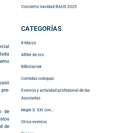
Concierto navidad BAOS 2025
CATEGORÍAS
8 Marzo
rcial
atada
Alfiler de oro
ierno
Bilbotarrak
Comidas coloquio
 pasó
 pre-
Eventos y actividad profesional de las
Asociadas
Mujer S. XXI con…
o de
estos
Otros eventos
ad de