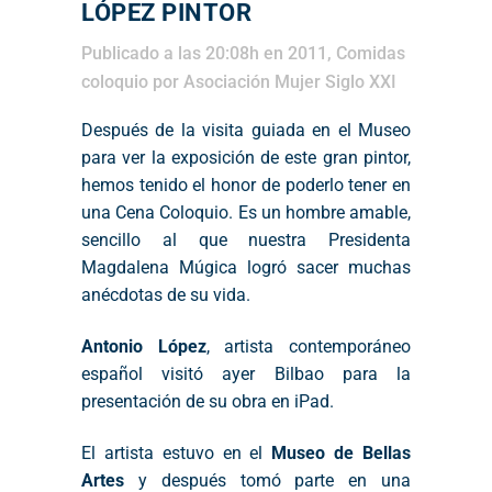
LÓPEZ PINTOR
Publicado a las 20:08h
en
2011
,
Comidas
coloquio
por
Asociación Mujer Siglo XXI
Después de la visita guiada en el Museo
para ver la exposición de este gran pintor,
hemos tenido el honor de poderlo tener en
una Cena Coloquio. Es un hombre amable,
sencillo al que nuestra Presidenta
Magdalena Múgica logró sacer muchas
anécdotas de su vida.
Antonio López
, artista contemporáneo
español visitó ayer Bilbao para la
presentación de su obra en iPad.
El artista estuvo en el
Museo de Bellas
Artes
y después tomó parte en una