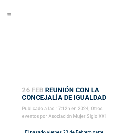
26 FEB
REUNIÓN CON LA
CONCEJALÍA DE IGUALDAD
Publicado a las 17:12h
en
2024
,
Otros
eventos
por
Asociación Mujer Siglo XXI
El pasado viernes 23 de Febrero parte