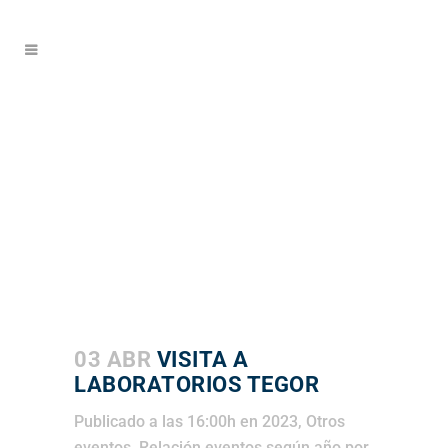
03 ABR
VISITA A
LABORATORIOS TEGOR
Publicado a las 16:00h
en
2023
,
Otros
eventos
,
Relación eventos según año
por