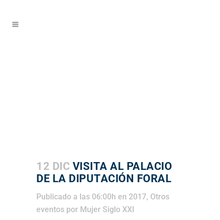
12 DIC
VISITA AL PALACIO
DE LA DIPUTACIÓN FORAL
Publicado a las 06:00h
en
2017
,
Otros
eventos
por
Mujer Siglo XXI